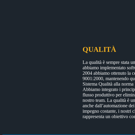
QUALITÀ
La qualità è sempre stata un
abbiamo implementato softwa
2004 abbiamo ottenuto la c
9001:2000, mantenendo ques
Sistema Qualità alla norma 
Abbiamo integrato i principi
flusso produttivo per elimi
nostro team.
La qualità è un
anche dall’automazione dei p
impegno costante, i nostri cl
rappresenta un obiettivo con