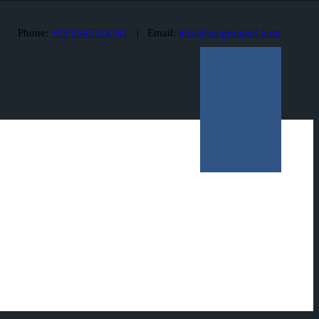
Phone:
+39 0547324747
Email:
info@cecgroupsrl.com