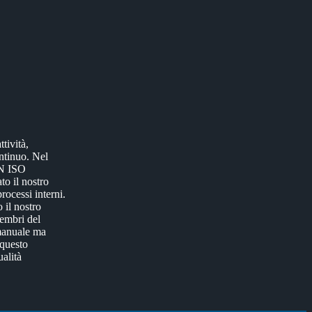
tività,
ontinuo.
Nel
EN ISO
o il nostro
ocessi interni.
 il nostro
membri del
 manuale ma
 questo
ualità