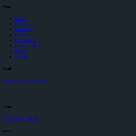
Menu
Home
Azienda
Soluzioni
Servizi
Distributori
Lavora con noi
News
Contatti
Email
info@cecgroupsrl.com
Phone
(+39) 0547 324747
Social