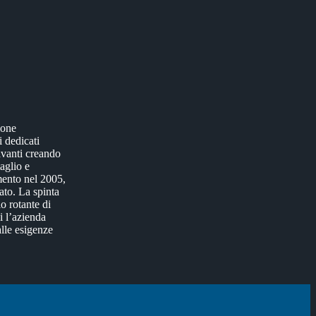
ione
i dedicati
avanti creando
aglio e
amento nel 2005,
to. La spinta
o rotante di
i l’azienda
alle esigenze