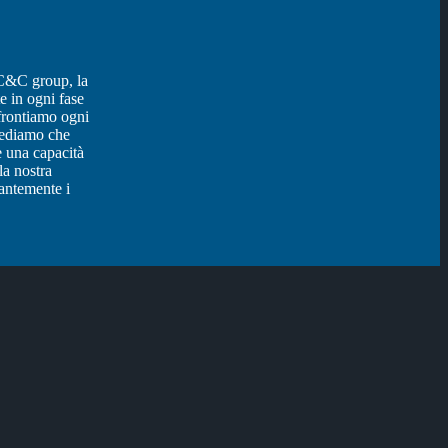
C&C group, la
e in ogni fase
ffrontiamo ogni
ediamo che
e una capacità
la nostra
tantemente i