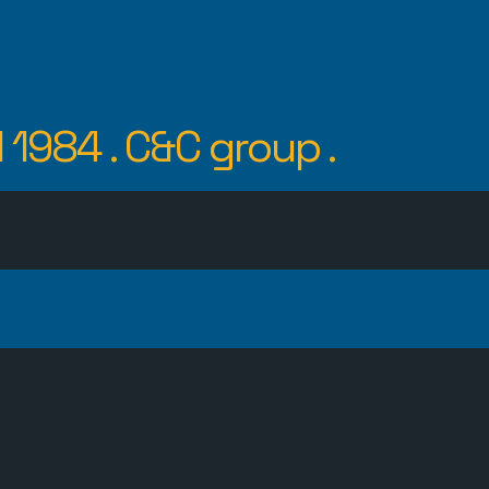
l 1984
.
C&C group
.