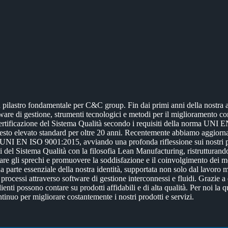
 pilastro fondamentale per C&C group. Fin dai primi anni della nostra at
re di gestione, strumenti tecnologici e metodi per il miglioramento c
ertificazione del Sistema Qualità secondo i requisiti della norma UNI 
to elevato standard per oltre 20 anni.
Recentemente abbiamo aggiornat
UNI EN ISO 9001:2015, avviando una profonda riflessione sui nostri pr
 del Sistema Qualità con la filosofia Lean Manufacturing, ristrutturando
nare gli sprechi e promuovere la soddisfazione e il coinvolgimento dei 
a parte essenziale della nostra identità, supportata non solo dal lavoro
rocessi attraverso software di gestione interconnessi e fluidi.
Grazie a
ienti possono contare su prodotti affidabili e di alta qualità. Per noi la q
tinuo per migliorare costantemente i nostri prodotti e servizi.