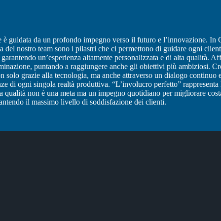
le è guidata da un profondo impegno verso il futuro e l’innovazione.
In 
za del nostro team sono i pilastri che ci permettono di guidare ogni client
, garantendo un’esperienza altamente personalizzata e di alta qualità. A
erminazione, puntando a raggiungere anche gli obiettivi più ambiziosi.
Cr
on solo grazie alla tecnologia, ma anche attraverso un dialogo continuo 
nze di ogni singola realtà produttiva.
“L’involucro perfetto” rappresenta 
oi la qualità non è una meta ma un impegno quotidiano per migliorare cos
rantendo il massimo livello di soddisfazione dei clienti.