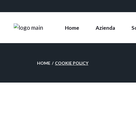
Macchi
Macchi
Home
Azienda
S
Automa
Macchi
M
HOME
COOKIE POLICY
M
A
M