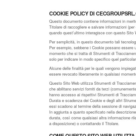
COOKIE POLICY DI CECGROUPSRL
Questo documento contiene informazioni in merito 
Titolare di raccogliere e salvare informazioni (per
quando quest’ultimo interagisce con questo Sito
Per semplicità, in questo documento tali tecnologi
Per esempio, sebbene i Cookie possano essere usati
momento che si tratta di Strumenti di Tracciament
solo per indicare in modo specifico quel particola
Alcune delle finalità per le quali vengono impiega
essere revocato liberamente in qualsiasi moment
Questo Sito Web utilizza Strumenti di Tracciament
che abilitano servizi forniti da terzi (comunement
hanno accesso ai rispettivi Strumenti di Tracciam
Durata e scadenza dei Cookie e degli altri Strume
essi scadono al termine della sessione di navigaz
In aggiunta a quanto specificato nella descrizione 
durata, così come qualsiasi altra informazione rilev
a disposizione) o contattando il Titolare.
COME QUESTO SITO WEB UTILIZZA