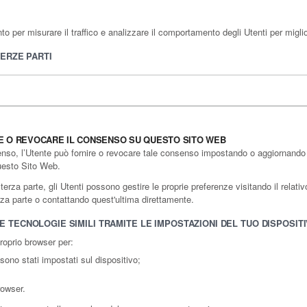
 per misurare il traffico e analizzare il comportamento degli Utenti per miglior
TERZE PARTI
E O REVOCARE IL CONSENSO SU QUESTO SITO WEB
enso, l’Utente può fornire o revocare tale consenso impostando o aggiornando le
questo Sito Web.
rza parte, gli Utenti possono gestire le proprie preferenze visitando il relativo 
terza parte o contattando quest'ultima direttamente.
 TECNOLOGIE SIMILI TRAMITE LE IMPOSTAZIONI DEL TUO DISPOSIT
proprio browser per:
sono stati impostati sul dispositivo;
rowser.