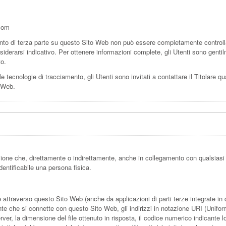
com
to di terza parte su questo Sito Web non può essere completamente controllato
iderarsi indicativo. Per ottenere informazioni complete, gli Utenti sono gentilm
to.
e tecnologie di tracciamento, gli Utenti sono invitati a contattare il Titolare qu
o Web.
ione che, direttamente o indirettamente, anche in collegamento con qualsiasi
dentificabile una persona fisica.
ttraverso questo Sito Web (anche da applicazioni di parti terze integrate in que
te che si connette con questo Sito Web, gli indirizzi in notazione URI (Uniform R
server, la dimensione del file ottenuto in risposta, il codice numerico indicante l