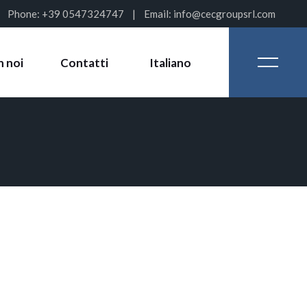
Phone:
+39 0547324747
Email:
info@cecgroupsrl.com
English
(
Inglese
)
n noi
Contatti
Italiano
English
(
Inglese
)