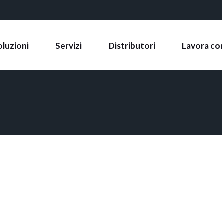
ne Automatiche
ne Semi-
oluzioni
Servizi
Distributori
Lavora co
tiche
ne Mobili
acchine Automatiche
acchine Semi-
utomatiche
acchine Mobili