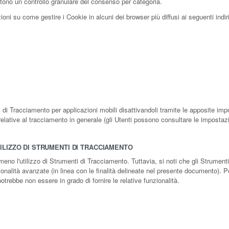
tono un controllo granulare del consenso per categoria.
ni su come gestire i Cookie in alcuni dei browser più diffusi ai seguenti indiri
 di Tracciamento per applicazioni mobili disattivandoli tramite le apposite impo
 relative al tracciamento in generale (gli Utenti possono consultare le impostazi
ILIZZO DI STRUMENTI DI TRACCIAMENTO
 meno l'utilizzo di Strumenti di Tracciamento. Tuttavia, si noti che gli Strum
zionalità avanzate (in linea con le finalità delineate nel presente documento). P
 potrebbe non essere in grado di fornire le relative funzionalità.