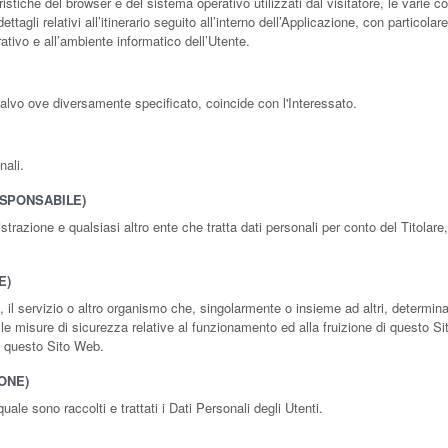
ristiche del browser e del sistema operativo utilizzati dal visitatore, le varie c
agli relativi all’itinerario seguito all’interno dell’Applicazione, con particola
rativo e all’ambiente informatico dell’Utente.
salvo ove diversamente specificato, coincide con l'Interessato.
nali.
SPONSABILE)
istrazione e qualsiasi altro ente che tratta dati personali per conto del Titola
E)
a, il servizio o altro organismo che, singolarmente o insieme ad altri, determina 
 le misure di sicurezza relative al funzionamento ed alla fruizione di questo Si
di questo Sito Web.
ONE)
le sono raccolti e trattati i Dati Personali degli Utenti.