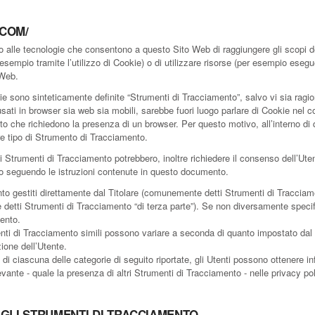
.COM/
alle tecnologie che consentono a questo Sito Web di raggiungere gli scopi des
 esempio tramite l’utilizzo di Cookie) o di utilizzare risorse (per esempio esegu
 Web.
e sono sinteticamente definite “Strumenti di Tracciamento”, salvo vi sia ragion
 in browser sia web sia mobili, sarebbe fuori luogo parlare di Cookie nel cont
o che richiedono la presenza di un browser. Per questo motivo, all’interno di
re tipo di Strumento di Tracciamento.
ti Strumenti di Tracciamento potrebbero, inoltre richiedere il consenso dell’Ut
o seguendo le istruzioni contenute in questo documento.
o gestiti direttamente dal Titolare (comunemente detti Strumenti di Tracciam
e detti Strumenti di Tracciamento “di terza parte”). Se non diversamente specifi
ento.
nti di Tracciamento simili possono variare a seconda di quanto impostato dal Ti
ione dell’Utente.
di ciascuna delle categorie di seguito riportate, gli Utenti possono ottenere in
ante - quale la presenza di altri Strumenti di Tracciamento - nelle privacy policy
 GLI STRUMENTI DI TRACCIAMENTO