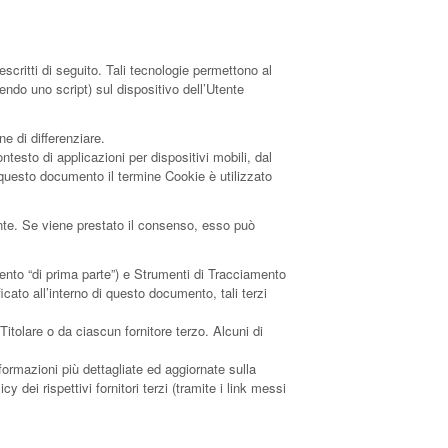
critti di seguito. Tali tecnologie permettono al
endo uno script) sul dispositivo dell’Utente
e di differenziare.
esto di applicazioni per dispositivi mobili, dal
 questo documento il termine Cookie è utilizzato
ente. Se viene prestato il consenso, esso può
ento “di prima parte”) e Strumenti di Tracciamento
cato all’interno di questo documento, tali terzi
tolare o da ciascun fornitore terzo. Alcuni di
formazioni più dettagliate ed aggiornate sulla
 dei rispettivi fornitori terzi (tramite i link messi